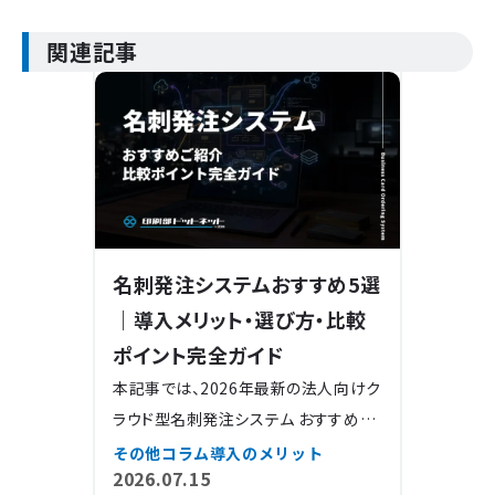
関連記事
名刺発注システムおすすめ5選
｜導入メリット・選び方・比較
ポイント完全ガイド
本記事では、2026年最新の法人向けク
ラウド型名刺発注システム おすすめ5
製品の特徴・料金体系・失敗
その他コラム
導入のメリット
2026.07.15