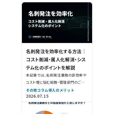
名刺発注を効率化する方法｜
コスト削減・属人化解消・シス
テム化のポイントを解説
本記事では、名刺発注業務の非効率や
コスト増に悩む総務・管理部門のご担
当者様に向けて、業務を劇的に改善
その他コラム
導入のメリット
2026.07.15